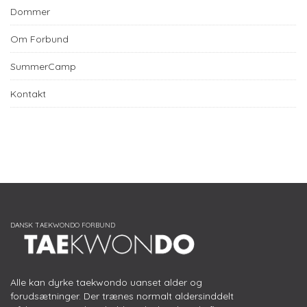
Dommer
Om Forbund
SummerCamp
Kontakt
Alle kan dyrke taekwondo uanset alder og
forudsætninger. Der trænes normalt aldersinddelt