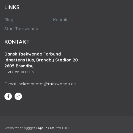
LINKS
Blog
Kontakt
Start Taekwondo
KONTAKT
Dansk Taekwondo Forbund
Idrættens Hus, Brøndby Stadion 20
2605 Brøndby
CVR. nr: 80211511
E-mail:
sekretariatet@taekwondo.dk
Websitet er bygget i
Ajour CMS
fra ITIDE