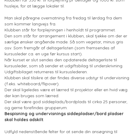
Klubben får 350 kr. til forplejning pr deltager og 1000 kr. som
husleje, for at lægge lokaler til.
Man skal påregne overnatning fra fredag til lørdag fra dem
som kommer langvejs fra.
Klubben står for forplejningen i henholdt til programmet.
Den som står for arrangement i klubben, skal tjekke om der er
særlige ønsker angående made. Så som vegetar, minus gris
osv. Som fremgår af deltagerlisten (som fremsendes af
kursusleder ca. en uge før kursus start).
Når kurset er slut sendes den opdaterede deltagerliste til
kursusleder, som så sender et udgiftsbilag til underskrivning.
Udgiftsbilaget returneres til kursuslederen.
Klubben skal tilsikre at der findes diverse udstyr til undervisning
(f.eks. whiteboard/flipover).
Der skal ligeledes være et lærred til projektor eller en hvid væg
der kan bruges som lærred.
Der skal være god siddeplads/bordplads til cirka 25 personer,
og gerne forefindes grupperum.
Bespisning og undervisnings siddepladser/bord pladser
skal holdes adskilt
Udfyld nedenstående felter for at sende din ansøgning til