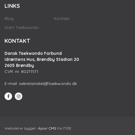
LINKS
Blog
Kontakt
Start Taekwondo
KONTAKT
Dansk Taekwondo Forbund
Idrættens Hus, Brøndby Stadion 20
2605 Brøndby
CVR. nr: 80211511
E-mail:
sekretariatet@taekwondo.dk
Websitet er bygget i
Ajour CMS
fra ITIDE