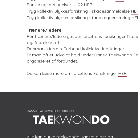
Forsikringsbetingelser UL02
HER
Tryg kollektiv ulykkesforsikring - skadesanmeldelse
HE
Tryg kollektiv ulykkesforsikring - tandlægeerklæring
HE
Trænere/ledere
For trænere/ledere gælder idrættens forsikringer.Træne
også dækket af:
Danmarks Idræts-Forbund kollektive forsikringer.
Er man på et udvalgt hold under Dansk Taekwondo For
organiseret af forbundet.
Du kan læse mere om Idrættens Forsikringer
HER
Alle kan dyrke taekwondo uanset alder og