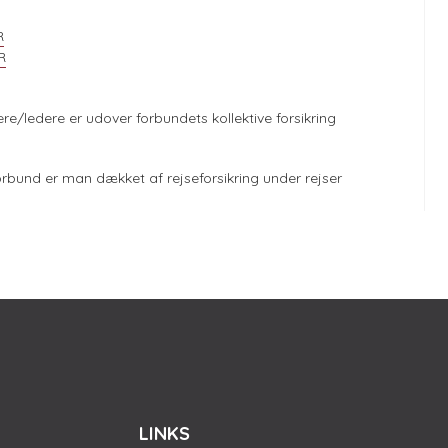
R
R
re/ledere er udover forbundets kollektive forsikring
bund er man dækket af rejseforsikring under rejser
LINKS