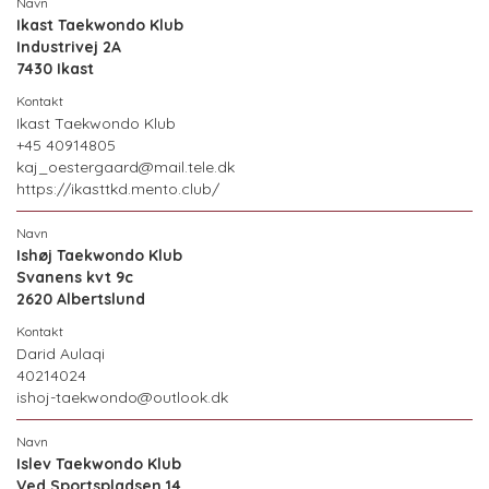
Ikast Taekwondo Klub
Industrivej 2A
7430 Ikast
Ikast Taekwondo Klub
+45 40914805
kaj_oestergaard@mail.tele.dk
https://ikasttkd.mento.club/
Ishøj Taekwondo Klub
Svanens kvt 9c
2620 Albertslund
Darid Aulaqi
40214024
ishoj-taekwondo@outlook.dk
Islev Taekwondo Klub
Ved Sportspladsen 14