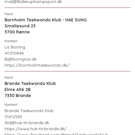
mail@BallerupKampsport.dk
Bornholm Taekwondo Klub - HAE SUNG
Smallesund 23
3700 Rønne
Lis Borring
40310848
lb@borngros.dk
https://bornholmtaekwondo.dk/
Brande Taekwondo Klub
Elme Allé 2B
7330 Brande
Brande Taekwondo Klub
31612585
tkd@huk-tti-brande.dk
https://www.huk-tti-brande.dk/
https://www.facebook.com/BrandeTaekwondoKlub