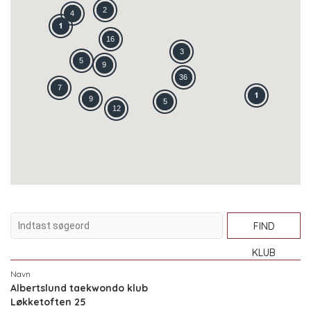
2
4
16
3
5
9
36
7
9
5
12
FIND
KLUB
Albertslund taekwondo klub
Løkketoften 25