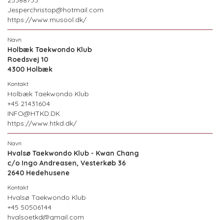
25388733
Jesperchristop@hotmail.com
https://www.musool.dk/
Holbæk Taekwondo Klub
Roedsvej 10
4300 Holbæk
Holbæk Taekwondo Klub
+45 21431604
INFO@HTKD.DK
https://www.htkd.dk/
Hvalsø Taekwondo Klub - Kwan Chang
c/o Ingo Andreasen, Vesterkøb 36
2640 Hedehusene
Hvalsø Taekwondo Klub
+45 50506144
hvalsoetkd@gmail.com