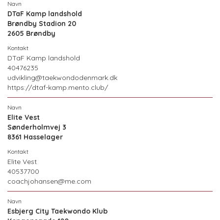
DTaF Kamp landshold
Brøndby Stadion 20
2605 Brøndby
DTaF Kamp landshold
40476235
udvikling@taekwondodenmark.dk
https://dtaf-kamp.mento.club/
Elite Vest
Sønderholmvej 3
8361 Hasselager
Elite Vest
40537700
coachjohansen@me.com
Esbjerg City Taekwondo Klub