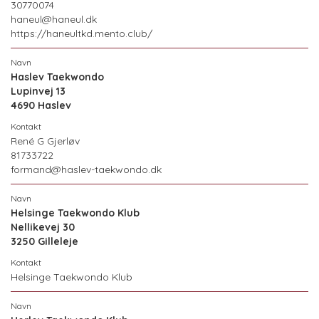
30770074
haneul@haneul.dk
https://haneultkd.mento.club/
Haslev Taekwondo
Lupinvej 13
4690 Haslev
René G Gjerløv
81733722
formand@haslev-taekwondo.dk
Helsinge Taekwondo Klub
Nellikevej 30
3250 Gilleleje
Helsinge Taekwondo Klub