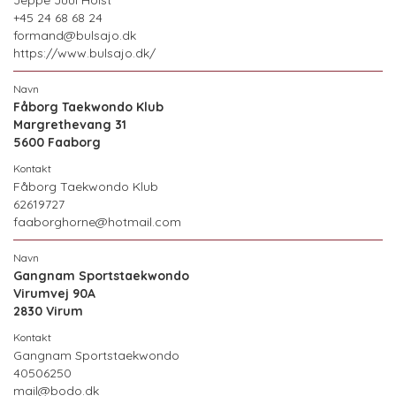
Jeppe Juul Holst
+45 24 68 68 24
formand@bulsajo.dk
https://www.bulsajo.dk/
Fåborg Taekwondo Klub
Margrethevang 31
5600 Faaborg
Fåborg Taekwondo Klub
62619727
faaborghorne@hotmail.com
Gangnam Sportstaekwondo
Virumvej 90A
2830 Virum
Gangnam Sportstaekwondo
40506250
mail@bodo.dk