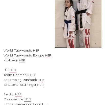
World Taekwondo
HER
World Taekwondo Europe
HER
Kukkiwon
HER
DIF
HER
Team Danmark
HER
Anti Doping Danmark
HER
Idrættens forsikringer
HER
Sim Uu
HER
Chois venner
HER
Jongs Taekwondo Fond
HER