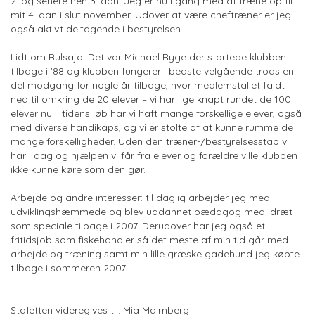
2. og senere hen 3. dan. Jeg er nu i gang med at træne op til
mit 4. dan i slut november. Udover at være cheftræner er jeg
også aktivt deltagende i bestyrelsen.
Lidt om Bulsajo: Det var Michael Ryge der startede klubben
tilbage i ’88 og klubben fungerer i bedste velgående trods en
del modgang for nogle år tilbage, hvor medlemstallet faldt
ned til omkring de 20 elever – vi har lige knapt rundet de 100
elever nu. I tidens løb har vi haft mange forskellige elever, også
med diverse handikaps, og vi er stolte af at kunne rumme de
mange forskelligheder. Uden den træner-/bestyrelsesstab vi
har i dag og hjælpen vi får fra elever og forældre ville klubben
ikke kunne køre som den gør.
Arbejde og andre interesser: til daglig arbejder jeg med
udviklingshæmmede og blev uddannet pædagog med idræt
som speciale tilbage i 2007. Derudover har jeg også et
fritidsjob som fiskehandler så det meste af min tid går med
arbejde og træning samt min lille græske gadehund jeg købte
tilbage i sommeren 2007.
Stafetten videregives til: Mia Malmberg