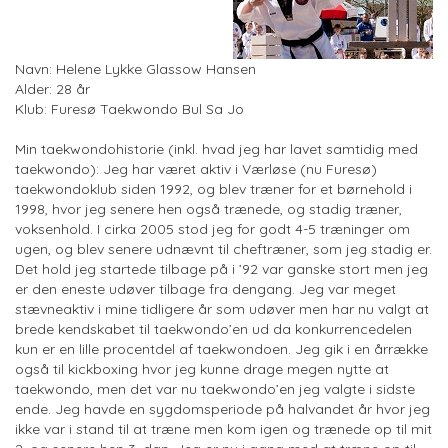
Navn: Helene Lykke Glassow Hansen
Alder: 28 år
Klub: Furesø Taekwondo Bul Sa Jo
Min taekwondohistorie (inkl. hvad jeg har lavet samtidig med
taekwondo): Jeg har været aktiv i Værløse (nu Furesø)
taekwondoklub siden 1992, og blev træner for et børnehold i
1998, hvor jeg senere hen også trænede, og stadig træner,
voksenhold. I cirka 2005 stod jeg for godt 4-5 træninger om
ugen, og blev senere udnævnt til cheftræner, som jeg stadig er.
Det hold jeg startede tilbage på i ’92 var ganske stort men jeg
er den eneste udøver tilbage fra dengang. Jeg var meget
stævneaktiv i mine tidligere år som udøver men har nu valgt at
brede kendskabet til taekwondo’en ud da konkurrencedelen
kun er en lille procentdel af taekwondoen. Jeg gik i en årrække
også til kickboxing hvor jeg kunne drage megen nytte at
taekwondo, men det var nu taekwondo’en jeg valgte i sidste
ende. Jeg havde en sygdomsperiode på halvandet år hvor jeg
ikke var i stand til at træne men kom igen og trænede op til mit