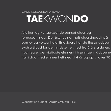
Alle kan dyrke taekwondo uanset alder og
forudsætninger. Der trænes normalt aldersinddelt på
børne- og voksenhold. Endvidere har de fleste klubber
ekstra tilbud for de mindste helt ned fra 5 års alderen,
hvor leg er det vigtigste element i træningen. Klubbern
har i dag medlemmer helt ned til 4 år og op til over 70 
Websitet er bygget i
Ajour CMS
fra ITIDE