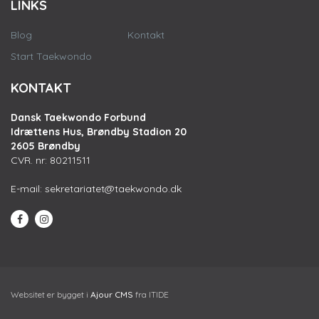
LINKS
Blog
Kontakt
Start Taekwondo
KONTAKT
Dansk Taekwondo Forbund
Idrættens Hus, Brøndby Stadion 20
2605 Brøndby
CVR. nr: 80211511
E-mail:
sekretariatet@taekwondo.dk
Websitet er bygget i
Ajour CMS
fra ITIDE