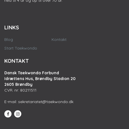
ned til 4 år og op til over 70 år.
LINKS
Blog
Kontakt
Start Taekwondo
KONTAKT
Dansk Taekwondo Forbund
Idrættens Hus, Brøndby Stadion 20
2605 Brøndby
CVR. nr: 80211511
E-mail:
sekretariatet@taekwondo.dk