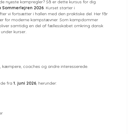
e nyeste kampregler? Så er dette kursus for dig.
 Sommerlejren 2026
. Kurset starter i
er vi fortsætter i hallen med den praktiske del. Her får
cedurer for moderne kampstævner. Som kampdommer
bliver samtidig en del af fællesskabet omkring dansk
under kurser..
 kæmpere, coaches og andre interesserede.
de fra
1. juni 2026
, herunder:
er