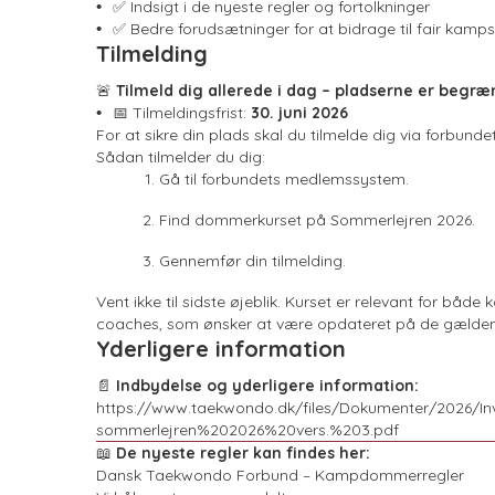
✅ Indsigt i de nyeste regler og fortolkninger
✅ Bedre forudsætninger for at bidrage til fair kamp
Tilmelding
🚨
Tilmeld dig allerede i dag – pladserne er begræ
📅 Tilmeldingsfrist:
30. juni 2026
For at sikre din plads skal du tilmelde dig via forbun
Sådan tilmelder du dig:
Gå til forbundets medlemssystem.
Find dommerkurset på Sommerlejren 2026.
Gennemfør din tilmelding.
Vent ikke til sidste øjeblik. Kurset er relevant for 
coaches, som ønsker at være opdateret på de gælden
Yderligere information
📄
Indbydelse og yderligere information:
https://www.taekwondo.dk/files/Dokumenter/2026/In
sommerlejren%202026%20vers.%203.pdf
📖
De nyeste regler kan findes her:
Dansk Taekwondo Forbund – Kampdommerregler