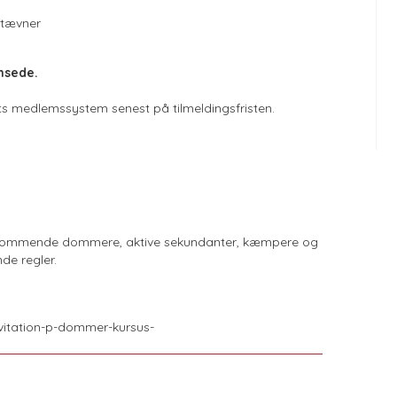
stævner
nsede.
dets medlemssystem senest på tilmeldingsfristen.
både kommende dommere, aktive sekundanter, kæmpere og
de regler.
vitation-p-dommer-kursus-