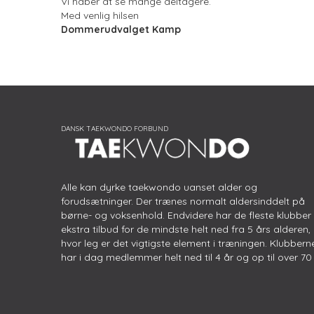
Vi håber at se mange deltagere.
Med venlig hilsen
Dommerudvalget Kamp
Alle kan dyrke taekwondo uanset alder og
forudsætninger. Der trænes normalt aldersinddelt på
børne- og voksenhold. Endvidere har de fleste klubber
ekstra tilbud for de mindste helt ned fra 5 års alderen,
hvor leg er det vigtigste element i træningen. Klubbern
har i dag medlemmer helt ned til 4 år og op til over 70 