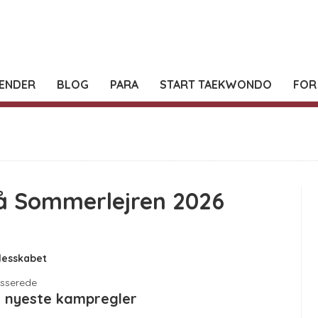
ENDER
BLOG
PARA
START TAEKWONDO
FOR
å Sommerlejren 2026
lesskabet
esserede
e nyeste kampregler