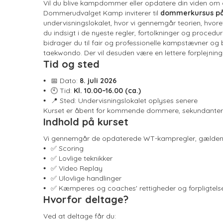
Vil du blive kampdommer eller opdatere din viden om d
Dommerudvalget Kamp inviterer til
dommerkursus på
undervisningslokalet, hvor vi gennemgår teorien, hvoreft
du indsigt i de nyeste regler, fortolkninger og pro
bidrager du til fair og professionelle kampstævner og 
taekwondo. Der vil desuden være en lettere forplejning 
Tid og sted
📅 Dato:
8. juli 2026
🕙 Tid:
Kl. 10.00–16.00 (ca.)
📍 Sted: Undervisningslokalet oplyses senere
Kurset er åbent for kommende dommere, sekundanter,
Indhold på kurset
Vi gennemgår de opdaterede WT-kampregler, gælden
✅ Scoring
✅ Lovlige teknikker
✅ Video Replay
✅ Ulovlige handlinger
✅ Kæmperes og coaches' rettigheder og forpligtels
Hvorfor deltage?
Ved at deltage får du: