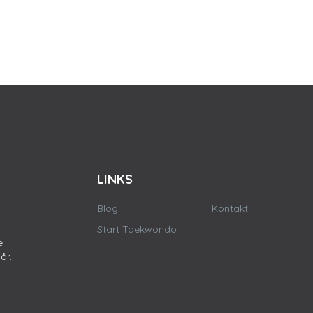
LINKS
Blog
Kontakt
Start Taekwondo
e
år.