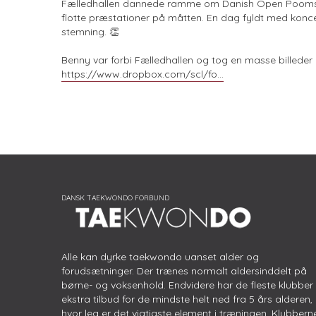
Fælledhallen dannede ramme om Danish Open Poomsae 2
flotte præstationer på måtten. En dag fyldt med konc
stemning. 👏
Benny var forbi Fælledhallen og tog en masse billeder 
https://www.dropbox.com/scl/fo...
Alle kan dyrke taekwondo uanset alder og
forudsætninger. Der trænes normalt aldersinddelt på
børne- og voksenhold. Endvidere har de fleste klubber
ekstra tilbud for de mindste helt ned fra 5 års alderen,
hvor leg er det vigtigste element i træningen. Klubbern