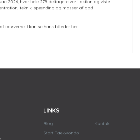
026, hvor hele 279 deltagere var i aktion og viste
entration, teknik, spænding og masser af god
af udøverne. I kan se hans billeder her:
LINKS
Blog
Kontakt
Start Taekwondo
e