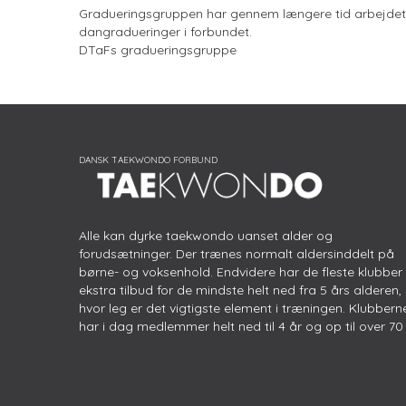
Gradueringsgruppen har gennem længere tid arbejdet 
dangradueringer i forbundet.
DTaFs gradueringsgruppe
Alle kan dyrke taekwondo uanset alder og
forudsætninger. Der trænes normalt aldersinddelt på
børne- og voksenhold. Endvidere har de fleste klubber
ekstra tilbud for de mindste helt ned fra 5 års alderen,
hvor leg er det vigtigste element i træningen. Klubbern
har i dag medlemmer helt ned til 4 år og op til over 70 