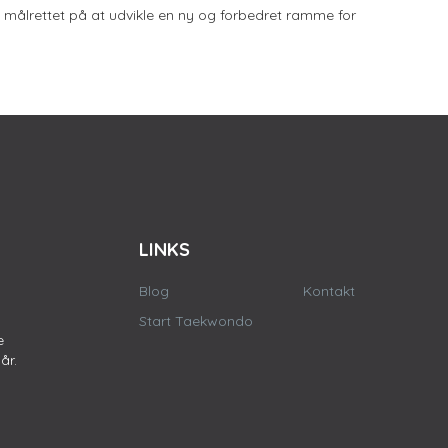
målrettet på at udvikle en ny og forbedret ramme for
LINKS
Blog
Kontakt
Start Taekwondo
e
år.