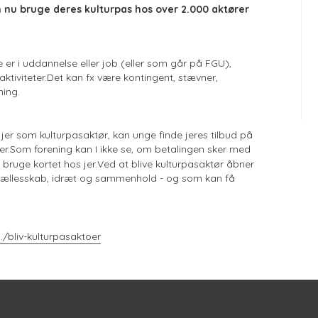
n nu bruge deres kulturpas hos over 2.000 aktører
 er i uddannelse eller job (eller som går på FGU),
ktiviteter.Det kan fx være kontingent, stævner,
ning.
r jer som kulturpasaktør, kan unge finde jeres tilbud på
er.Som forening kan I ikke se, om betalingen sker med
n bruge kortet hos jer.Ved at blive kulturpasaktør åbner
r fællesskab, idræt og sammenhold - og som kan få
../bliv-kulturpasaktoer