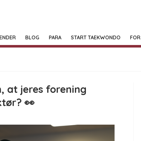
ENDER
BLOG
PARA
START TAEKWONDO
FOR
, at jeres forening
ktør? 👀