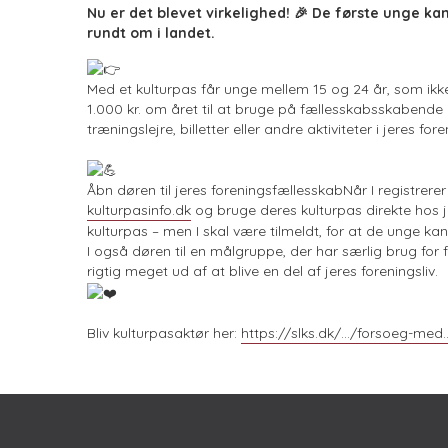
Nu er det blevet virkelighed! 🎉 De første unge ka
rundt om i landet.
Med et kulturpas får unge mellem 15 og 24 år, som ikke
1.000 kr. om året til at bruge på fællesskabsskabende a
træningslejre, billetter eller andre aktiviteter i jeres fore
Åbn døren til jeres foreningsfællesskabNår I registrere
kulturpasinfo.dk
og bruge deres kulturpas direkte hos j
kulturpas – men I skal være tilmeldt, for at de unge ka
I også døren til en målgruppe, der har særlig brug fo
rigtig meget ud af at blive en del af jeres foreningsliv.
Bliv kulturpasaktør her:
https://slks.dk/.../forsoeg-med.