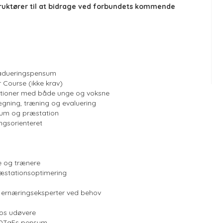
uktører til at bidrage ved forbundets kommende
radueringspensum
Course (ikke krav)
elationer med både unge og voksne
ægning, træning og evaluering
nsum og præstation
ingsorienteret
e og trænere
æstationsoptimering
 ernæringseksperter ved behov
hos udøvere
il DTaFs pensum