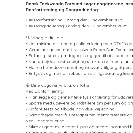
Dansk Taekwondo Forbund søger engagerede instr
Danfortræning og Dangraduering:
• 📅 Danfortræning: Lørdag den 1. november 2025
• 📅 Dangraduering: Lørdag den 29. november 2025
🔍 Vi søger dig, der...
• Har minimum 4. dan og solid erfaring med DTaFs g
• Gerne har gennemført Kukkiwon Poom Dan Examiner 
• Er fagligt stærk, pædagogisk og god til at skabe r
• Kan arbejde selvstændigt og struktureret med planl
• Har en helhedsorienteret og innovativ tilgang til pe
• Er fysisk og mentalt robust, omstillingsparat og løsn
🎯 Dine opgaver vil bl.a. omfatte
Ved Danfortræning:
• Planlægge og gennemføre fysisk træning for udøver
• Sparre med udøvere og indstillere om pensum og pr
• Udføre tests og tilbyde individuel vejledning
• Samarbejde med fysioterapeuter, mentaltrænere og
Ved Dangraduering:
• Sikre et godt miljø samt fysisk og mental parathed 
• Varetage test, evaluering og opfølgning i henhold t