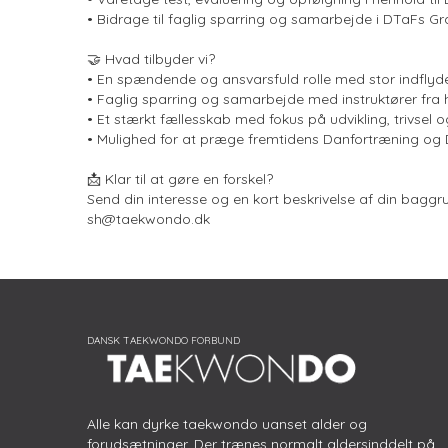
• Bidrage til faglig sparring og samarbejde i DTaFs G
🤝 Hvad tilbyder vi?
• En spændende og ansvarsfuld rolle med stor indflyd
• Faglig sparring og samarbejde med instruktører fra 
• Et stærkt fællesskab med fokus på udvikling, trivsel
• Mulighed for at præge fremtidens Danfortræning og
📩 Klar til at gøre en forskel?
Send din interesse og en kort beskrivelse af din baggr
sh@taekwondo.dk
Alle kan dyrke taekwondo uanset alder og
forudsætninger. Der trænes normalt aldersinddelt på