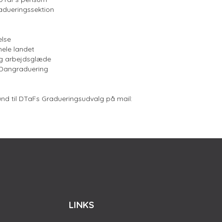
radueringssektion
else
hele landet
 og arbejdsglæde
 Dangraduering
und til DTaFs Gradueringsudvalg på mail:
LINKS