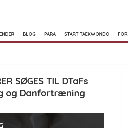
ENDER
BLOG
PARA
START TAEKWONDO
FOR
ER SØGES TIL DTaFs
ng og Danfortræning