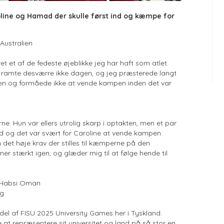
line og Hamad der skulle først ind og kæmpe for
Australien
et et af de fedeste øjeblikke jeg har haft som atlet.
g ramte desværre ikke dagen, og jeg præsterede langt
anen og formåede ikke at vende kampen inden det var
ne. Hun var ellers utrolig skarp i optakten, men et par
d og det var svært for Caroline at vende kampen.
et høje krav der stilles til kæmperne på den
er stærkt igen, og glæder mig til at følge hende til
 Habsi Oman
ig
 del af FISU 2025 University Games her i Tyskland.
e at repræsentere sit universitet og land på så stor en