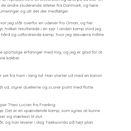
e de andre studerende atleter fra Danmark, og høre
rneringer og alt det der medfølger.
or jeg står overfor en udøver fra Oman, og her
 hvilket resulterede i en sejr. I anden kamp stod jeg
en hård og udfordrende kamp, hvor jeg desværre måtte
 sportslige erfaringer med mig, og jeg er glad for at
ne kaliber.
 set fra ham i lang tid. Han starter ud med en kanon
ud, styrer duellerne og scorer point med flotte
er Theo Lucian fra Frankrig.
egge. Det er en spændende kamp, som synes at kunne
r sig stærkest til slut.
, og han leverer i dag Taekwondo på højt plan.