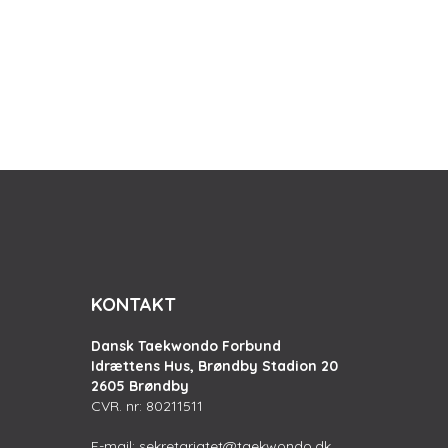
KONTAKT
Dansk Taekwondo Forbund
Idrættens Hus, Brøndby Stadion 20
2605 Brøndby
CVR. nr: 80211511
E-mail:
sekretariatet@taekwondo.dk