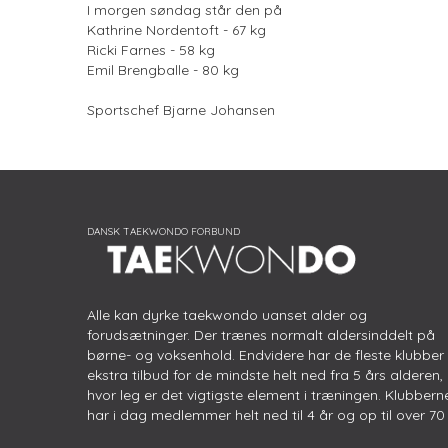
I morgen søndag står den på
Kathrine Nordentoft - 67 kg
Ricki Farnes - 58 kg
Emil Brengballe - 80 kg
Sportschef Bjarne Johansen
Alle kan dyrke taekwondo uanset alder og
forudsætninger. Der trænes normalt aldersinddelt på
børne- og voksenhold. Endvidere har de fleste klubber
ekstra tilbud for de mindste helt ned fra 5 års alderen,
hvor leg er det vigtigste element i træningen. Klubbern
har i dag medlemmer helt ned til 4 år og op til over 70 