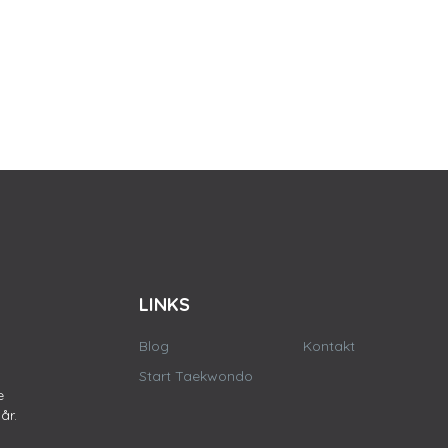
LINKS
Blog
Kontakt
Start Taekwondo
e
år.