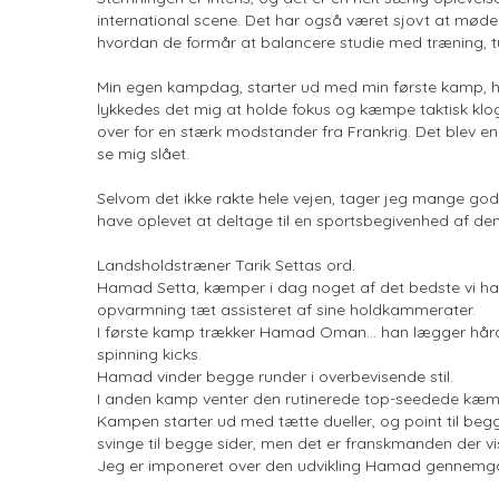
international scene. Det har også været sjovt at mød
hvordan de formår at balancere studie med træning, tu
Min egen kampdag, starter ud med min første kamp, hv
lykkedes det mig at holde fokus og kæmpe taktisk klogt,
over for en stærk modstander fra Frankrig. Det blev 
se mig slået.
Selvom det ikke rakte hele vejen, tager jeg mange gode
have oplevet at deltage til en sportsbegivenhed af den
Landsholdstræner Tarik Settas ord.
Hamad Setta, kæmper i dag noget af det bedste vi har
opvarmning tæt assisteret af sine holdkammerater.
I første kamp trækker Hamad Oman... han lægger hårdt 
spinning kicks.
Hamad vinder begge runder i overbevisende stil.
I anden kamp venter den rutinerede top-seedede kæmp
Kampen starter ud med tætte dueller, og point til b
svinge til begge sider, men det er franskmanden der vise
Jeg er imponeret over den udvikling Hamad gennemgår