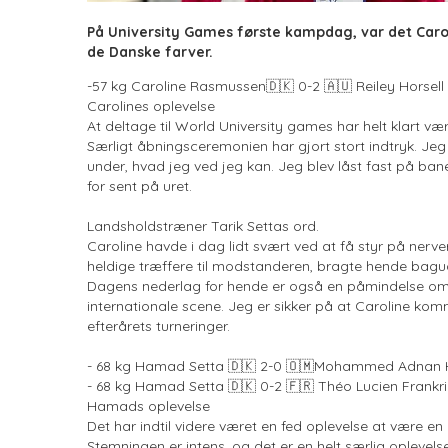
På University Games første kampdag, var det Caro
de Danske farver.
-57 kg Caroline Rasmussen🇩🇰 0-2 🇦🇺 Reiley Horsell 
Carolines oplevelse
At deltage til World University games har helt klart vær
Særligt åbningsceremonien har gjort stort indtryk. Je
under, hvad jeg ved jeg kan. Jeg blev låst fast på b
for sent på uret.
Landsholdstræner Tarik Settas ord.
Caroline havde i dag lidt svært ved at få styr på nerver
heldige træffere til modstanderen, bragte hende bagu
Dagens nederlag for hende er også en påmindelse om d
internationale scene. Jeg er sikker på at Caroline komm
efterårets turneringer.
- 68 kg Hamad Setta 🇩🇰 2-0 🇴🇲Mohammed Adnan
- 68 kg Hamad Setta 🇩🇰 0-2 🇫🇷 Théo Lucien Frankr
Hamads oplevelse
Det har indtil videre været en fed oplevelse at være en
Stemningen er intens, og det er en helt særlig oplevels