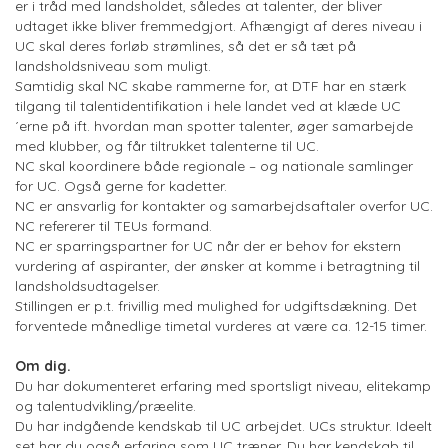
er i tråd med landsholdet, således at talenter, der bliver
udtaget ikke bliver fremmedgjort. Afhængigt af deres niveau i
UC skal deres forløb strømlines, så det er så tæt på
landsholdsniveau som muligt.
Samtidig skal NC skabe rammerne for, at DTF har en stærk
tilgang til talentidentifikation i hele landet ved at klæde UC
´erne på ift. hvordan man spotter talenter, øger samarbejde
med klubber, og får tiltrukket talenterne til UC.
NC skal koordinere både regionale – og nationale samlinger
for UC. Også gerne for kadetter.
NC er ansvarlig for kontakter og samarbejdsaftaler overfor UC.
NC refererer til TEUs formand.
NC er sparringspartner for UC når der er behov for ekstern
vurdering af aspiranter, der ønsker at komme i betragtning til
landsholdsudtagelser.
Stillingen er p.t. frivillig med mulighed for udgiftsdækning. Det
forventede månedlige timetal vurderes at være ca. 12-15 timer.
Om dig.
Du har dokumenteret erfaring med sportsligt niveau, elitekamp
og talentudvikling/præelite.
Du har indgående kendskab til UC arbejdet. UCs struktur. Ideelt
set har du også erfaring som UC træner. Du har kendskab til