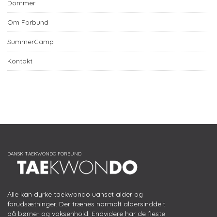
Dommer
Om Forbund
SummerCamp
Kontakt
Alle kan dyrke taekwondo uanset alder og
forudsætninger. Der trænes normalt aldersinddelt
på børne- og voksenhold. Endvidere har de fleste