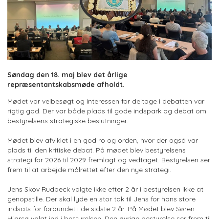
Søndag den 18. maj blev det årlige
repræsentantskabsmøde afholdt.
Mødet var velbesøgt og interessen for deltage i debatten var
rigtig god. Der var både plads til gode indspark og debat om
bestyrelsens strategiske beslutninger.
Mødet blev afviklet i en god ro og orden, hvor der også var
plads til den kritiske debat. På mødet blev bestyrelsens
strategi for 2026 til 2029 fremlagt og vedtaget. Bestyrelsen ser
frem til at arbejde målrettet efter den nye strategi.
Jens Skov Rudbeck valgte ikke efter 2 år i bestyrelsen ikke at
genopstille. Der skal lyde en stor tak til Jens for hans store
indsats for forbundet i de sidste 2 år. På Mødet blev Søren
Hjarsø valgt ind i bestyrelsen. Den øvrige bestyrelse ser frem til