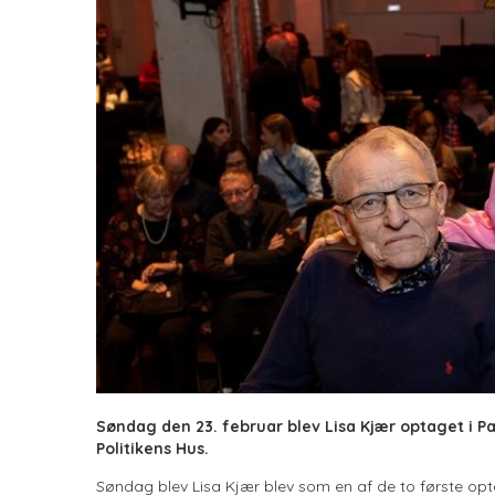
Søndag den 23. februar blev Lisa Kjær optaget i P
Politikens Hus.
Søndag blev Lisa Kjær blev som en af de to første opta