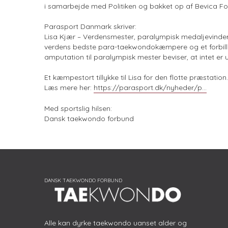
i samarbejde med Politiken og bakket op af Bevica F
Parasport Danmark skriver:
Lisa Kjær – Verdensmester, paralympisk medaljevinder o
verdens bedste para-taekwondokæmpere og et forbille
amputation til paralympisk mester beviser, at intet er 
Et kæmpestort tillykke til Lisa for den flotte præstation.
Læs mere her:
https://parasport.dk/nyheder/p...
Med sportslig hilsen:
Dansk taekwondo forbund
Alle kan dyrke taekwondo uanset alder og