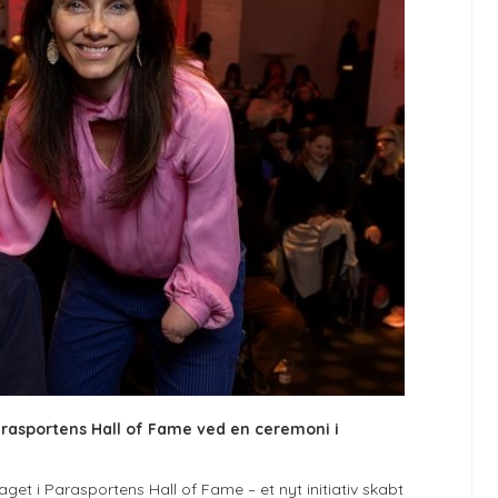
arasportens Hall of Fame ved en ceremoni i
get i Parasportens Hall of Fame – et nyt initiativ skabt