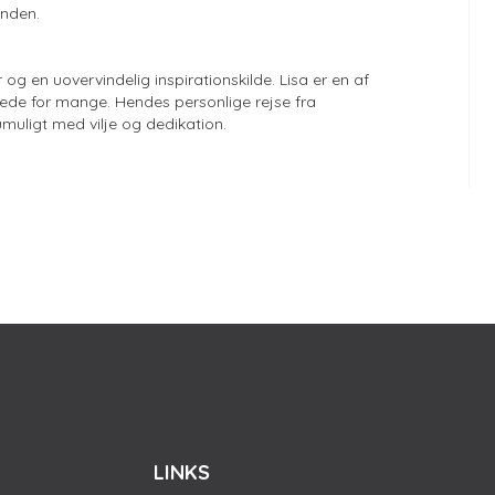
onden.
g en uovervindelig inspirationskilde. Lisa er en af
de for mange. Hendes personlige rejse fra
umuligt med vilje og dedikation.
LINKS