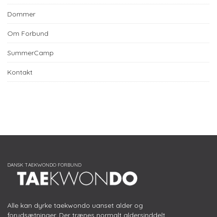
Dommer
Om Forbund
SummerCamp
Kontakt
Alle kan dyrke taekwondo uanset alder og
forudsætninger. Der trænes normalt aldersinddelt