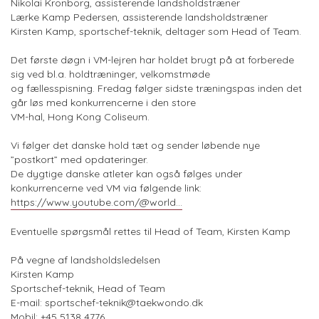
Nikolai Kronborg, assisterende landsholdstræner
Lærke Kamp Pedersen, assisterende landsholdstræner
Kirsten Kamp, sportschef-teknik, deltager som Head of Team.
Det første døgn i VM-lejren har holdet brugt på at forberede
sig ved bl.a. holdtræninger, velkomstmøde
og fællesspisning. Fredag følger sidste træningspas inden det
går løs med konkurrencerne i den store
VM-hal, Hong Kong Coliseum.
Vi følger det danske hold tæt og sender løbende nye
”postkort” med opdateringer.
De dygtige danske atleter kan også følges under
konkurrencerne ved VM via følgende link:
https://www.youtube.com/@world...
Eventuelle spørgsmål rettes til Head of Team, Kirsten Kamp
På vegne af landsholdsledelsen
Kirsten Kamp
Sportschef-teknik, Head of Team
E-mail:
sportschef-teknik@taekwondo.dk
Mobil: +45 5138 4776