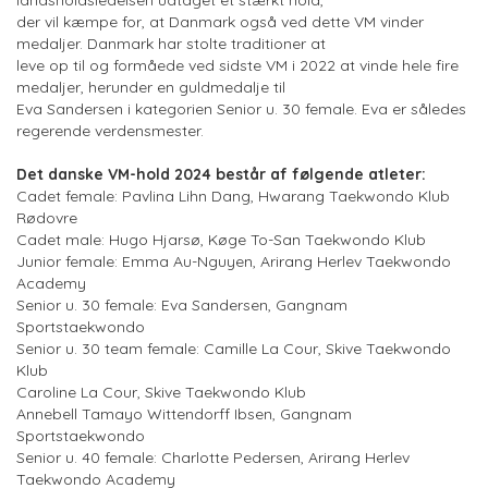
landsholdsledelsen udtaget et stærkt hold,
der vil kæmpe for, at Danmark også ved dette VM vinder
medaljer. Danmark har stolte traditioner at
leve op til og formåede ved sidste VM i 2022 at vinde hele fire
medaljer, herunder en guldmedalje til
Eva Sandersen i kategorien Senior u. 30 female. Eva er således
regerende verdensmester.
Det danske VM-hold 2024 består af følgende atleter:
Cadet female: Pavlina Lihn Dang, Hwarang Taekwondo Klub
Rødovre
Cadet male: Hugo Hjarsø, Køge To-San Taekwondo Klub
Junior female: Emma Au-Nguyen, Arirang Herlev Taekwondo
Academy
Senior u. 30 female: Eva Sandersen, Gangnam
Sportstaekwondo
Senior u. 30 team female: Camille La Cour, Skive Taekwondo
Klub
Caroline La Cour, Skive Taekwondo Klub
Annebell Tamayo Wittendorff Ibsen, Gangnam
Sportstaekwondo
Senior u. 40 female: Charlotte Pedersen, Arirang Herlev
Taekwondo Academy