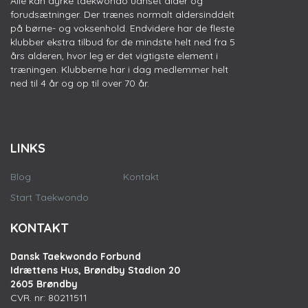
Alle kan dyrke taekwondo uanset alder og
forudsætninger. Der trænes normalt aldersinddelt
på børne- og voksenhold. Endvidere har de fleste
klubber ekstra tilbud for de mindste helt ned fra 5
års alderen, hvor leg er det vigtigste element i
træningen. Klubberne har i dag medlemmer helt
ned til 4 år og op til over 70 år.
LINKS
Blog
Kontakt
Start Taekwondo
KONTAKT
Dansk Taekwondo Forbund
Idrættens Hus, Brøndby Stadion 20
2605 Brøndby
CVR. nr: 80211511