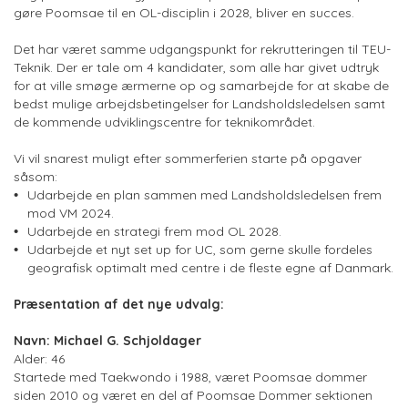
gøre Poomsae til en OL-disciplin i 2028, bliver en succes.
Det har været samme udgangspunkt for rekrutteringen til TEU-
Teknik. Der er tale om 4 kandidater, som alle har givet udtryk
for at ville smøge ærmerne op og samarbejde for at skabe de
bedst mulige arbejdsbetingelser for Landsholdsledelsen samt
de kommende udviklingscentre for teknikområdet.
Vi vil snarest muligt efter sommerferien starte på opgaver
såsom:
Udarbejde en plan sammen med Landsholdsledelsen frem
mod VM 2024.
Udarbejde en strategi frem mod OL 2028.
Udarbejde et nyt set up for UC, som gerne skulle fordeles
geografisk optimalt med centre i de fleste egne af Danmark.
Præsentation af det nye udvalg:
Navn: Michael G. Schjoldager
Alder: 46
Startede med Taekwondo i 1988, været Poomsae dommer
siden 2010 og været en del af Poomsae Dommer sektionen