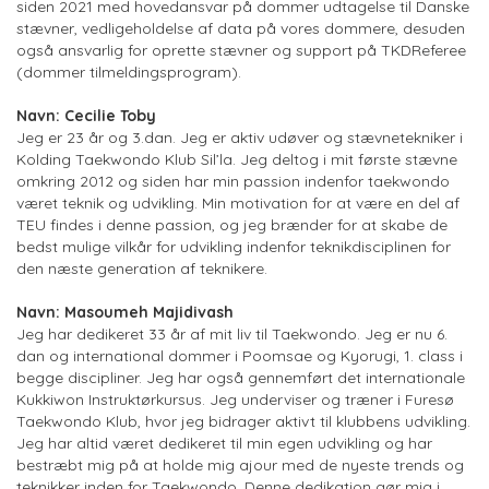
siden 2021 med hovedansvar på dommer udtagelse til Danske
stævner, vedligeholdelse af data på vores dommere, desuden
også ansvarlig for oprette stævner og support på TKDReferee
(dommer tilmeldingsprogram).
Navn: Cecilie Toby
Jeg er 23 år og 3.dan. Jeg er aktiv udøver og stævnetekniker i
Kolding Taekwondo Klub Sil’la. Jeg deltog i mit første stævne
omkring 2012 og siden har min passion indenfor taekwondo
været teknik og udvikling. Min motivation for at være en del af
TEU findes i denne passion, og jeg brænder for at skabe de
bedst mulige vilkår for udvikling indenfor teknikdisciplinen for
den næste generation af teknikere.
Navn: Masoumeh Majidivash
Jeg har dedikeret 33 år af mit liv til Taekwondo. Jeg er nu 6.
dan og international dommer i Poomsae og Kyorugi, 1. class i
begge discipliner. Jeg har også gennemført det internationale
Kukkiwon Instruktørkursus. Jeg underviser og træner i Furesø
Taekwondo Klub, hvor jeg bidrager aktivt til klubbens udvikling.
Jeg har altid været dedikeret til min egen udvikling og har
bestræbt mig på at holde mig ajour med de nyeste trends og
teknikker inden for Taekwondo. Denne dedikation gør mig i