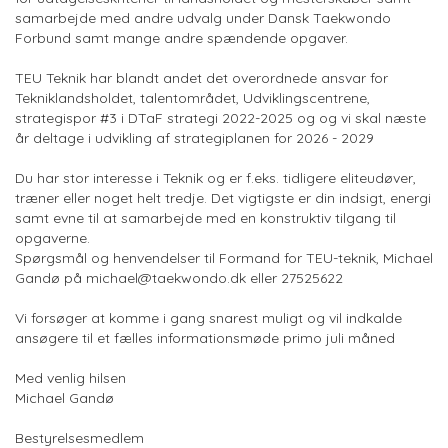
samarbejde med andre udvalg under Dansk Taekwondo
Forbund samt mange andre spændende opgaver.
TEU Teknik har blandt andet det overordnede ansvar for
Tekniklandsholdet, talentområdet, Udviklingscentrene,
strategispor #3 i DTaF strategi 2022-2025 og og vi skal næste
år deltage i udvikling af strategiplanen for 2026 - 2029
Du har stor interesse i Teknik og er f.eks. tidligere eliteudøver,
træner eller noget helt tredje. Det vigtigste er din indsigt, energi
samt evne til at samarbejde med en konstruktiv tilgang til
opgaverne.
Spørgsmål og henvendelser til Formand for TEU-teknik, Michael
Gandø på
michael@taekwondo.dk
eller 27525622
Vi forsøger at komme i gang snarest muligt og vil indkalde
ansøgere til et fælles informationsmøde primo juli måned
Med venlig hilsen
Michael Gandø
Bestyrelsesmedlem