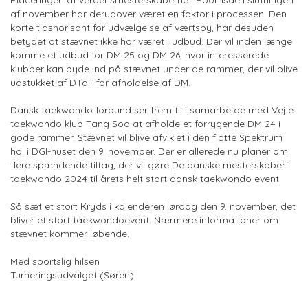
af november har derudover været en faktor i processen. Den
korte tidshorisont for udvælgelse af værtsby, har desuden
betydet at stævnet ikke har været i udbud. Der vil inden længe
komme et udbud for DM 25 og DM 26, hvor interesserede
klubber kan byde ind på stævnet under de rammer, der vil blive
udstukket af DTaF for afholdelse af DM.
Dansk taekwondo forbund ser frem til i samarbejde med Vejle
taekwondo klub Tang Soo at afholde et forrygende DM 24 i
gode rammer. Stævnet vil blive afviklet i den flotte Spektrum
hal i DGI-huset den 9. november. Der er allerede nu planer om
flere spændende tiltag, der vil gøre De danske mesterskaber i
taekwondo 2024 til årets helt stort dansk taekwondo event.
Så sæt et stort Kryds i kalenderen lørdag den 9. november, det
bliver et stort taekwondoevent. Nærmere informationer om
stævnet kommer løbende.
Med sportslig hilsen
Turneringsudvalget (Søren)