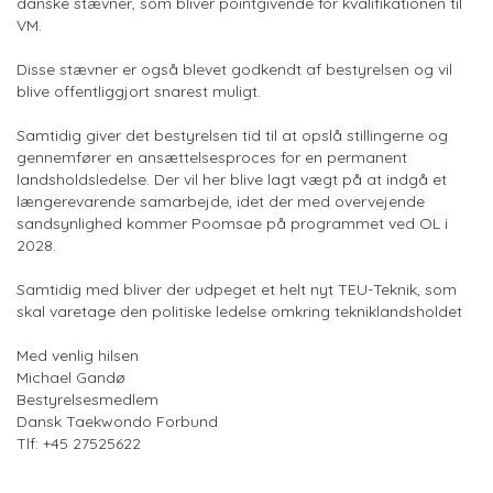
danske stævner, som bliver pointgivende for kvalifikationen til
VM.
Disse stævner er også blevet godkendt af bestyrelsen og vil
blive offentliggjort snarest muligt.
Samtidig giver det bestyrelsen tid til at opslå stillingerne og
gennemfører en ansættelsesproces for en permanent
landsholdsledelse. Der vil her blive lagt vægt på at indgå et
længerevarende samarbejde, idet der med overvejende
sandsynlighed kommer Poomsae på programmet ved OL i
2028.
Samtidig med bliver der udpeget et helt nyt TEU-Teknik, som
skal varetage den politiske ledelse omkring tekniklandsholdet
Med venlig hilsen
Michael Gandø
Bestyrelsesmedlem
Dansk Taekwondo Forbund
Tlf: +45 27525622