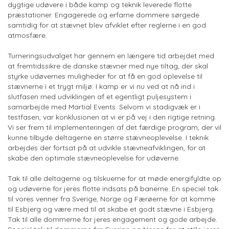
dygtige udøvere i både kamp og teknik leverede flotte
præstationer. Engagerede og erfarne dommere sørgede
samtidig for at stævnet blev afviklet efter reglerne i en god
atmosfære.
Turneringsudvalget har gennem en længere tid arbejdet med
at fremtidssikre de danske stævner med nye tiltag, der skal
styrke udøvernes muligheder for at få en god oplevelse til
stævnerne i et trygt miljø. I kamp er vi nu ved at nå ind i
slutfasen med udviklingen af et egentligt puljesystem i
samarbejde med Martial Events. Selvom vi stadigvæk er i
testfasen, var konklusionen at vi er på vej i den rigtige retning.
Vi ser frem til implementeringen af det færdige program, der vil
kunne tilbyde deltagerne en større stævneoplevelse. I teknik
arbejdes der fortsat på at udvikle stævneafviklingen, for at
skabe den optimale stævneoplevelse for udøverne.
Tak til alle deltagerne og tilskuerne for at møde energifyldte op
og udøverne for jeres flotte indsats på banerne. En speciel tak
til vores venner fra Sverige, Norge og Færøerne for at komme
til Esbjerg og være med til at skabe et godt stævne i Esbjerg.
Tak til alle dommerne for jeres engagement og gode arbejde.