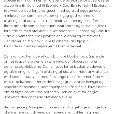
Speciel tak til dommerne fra Sverige og Norge for at stille jeres
ekspertise til rådighed til Esbjerg + Cup. En stor tak til Esbjerg
taekwondo klub for jeres gæstfrihed og altid engagerede
hjælpere, der sammen skaber en rigtig god ramme for
afviklingen af stævnet. Tak til Heidi, Carsten og Lena for det
flotte arbejde som stævneadministratorer og stævneledere i
forbindelse med stævnet. En kæmpe tak til Ricardo og Jelle fra
Martial Events for jeres professionelle afvikling af stævnet.
Derudover en stor tak til alle klubberne, der hjalp til i
forbindelse med indvejningen til kampstævnet.
Der skal dog her lyde et opråb til alle klubber og pårørende
om at respektere den afskærmning, der placeres mellem
banerne og klubberne. Den er lavet for at beskytte udøverne
og sikre en gnidningsfri afvikling af stævnet. Husk at vi alle, der
er til stede til stævnet med forskellige roller, kommer fordi vi
elsker taekwondo. Det er derfor vigtigt at vi viser hensyn og
respekterer hinanden, samt hjælper til når vi f.eks. bliver bedt
om at flytte os væk fra barrieren. Den er lavet for at give
udøverne den optimale stævneoplevelse.
Jeg vil gerne på vegne af turneringsudvalget sige mange tak til
alle trænere og udøvere, der løbende kontakter mig med