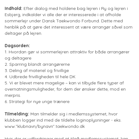
Indhold:
Efter dialog med holdene bag lejren i Ry og lejren i
Esbjerg, indkalder vi alle der er interesserede i at afholde
sommerlejr under Dansk Taekwondo Forbund. Dette med
henblik på at gøre det interessent at være arrangør såvel som
deltager på lejren.
Dagsorden:
1. Hvordan gør vi sommerlejren attraktiv for både arrangører
og deltagere
2. Sparring blandt arrangørerne
3. Deling af materiel og frivillige
4. Udbrede frivilligheden til hele DK
5. Vi er blevet mere magelige – kan vi tilbyde flere typer af
overnatningsmuligheder, for dem der ønsker dette, mod en
merpris.
6. Strategi for nye unge trænere
Tilmelding:
Man tilmelder sig i medlemssystemet, hvor
klubben logger ind med de tildelte loginoplysninger - eks.
www.”klubnavn/bynavn”.taekwondo.dk
Hvis der er udfordringer med at tilgå medlemssystemet, kan