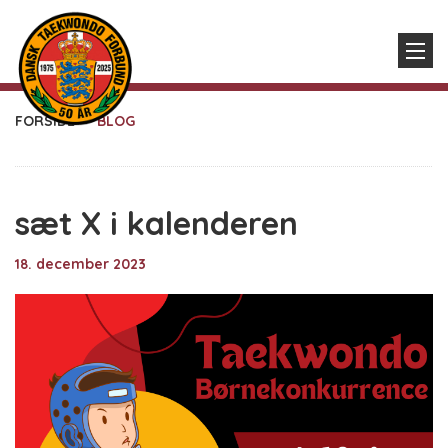
FORSIDE
BLOG
sæt X i kalenderen
18. december 2023