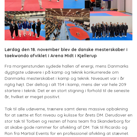
Lørdag den 18. november blev de danske mesterskaber i
taekwondo afviklet i Arena Midt i Kjellerup
Fra morgenstunden sydede hallen af energi, mens Danmarks
dygtigste udøvere i på kamp og teknik konkurrerede om
Danmarks mesterskabet i kamp og teknik. Niveauet var i år
rigtig højt. Der deltog i alt 154 i kamp, mens der var hele 209
startere i teknik. Det er en stort stigning i forhold til de seneste
år, hvilket er meget positivt.
Tak til alle udøverne, trænere samt deres massive opbakning
for at sætte et flot niveau og kulisse for årets DM. Derudover en
stor tak til Torben og resten af hans team fra Skanderborg for
at skabe gode rammer for afvikling af DM. Tak til Ricardo og
Ron fra Martial Events for en professionel afvikling at stævnet.