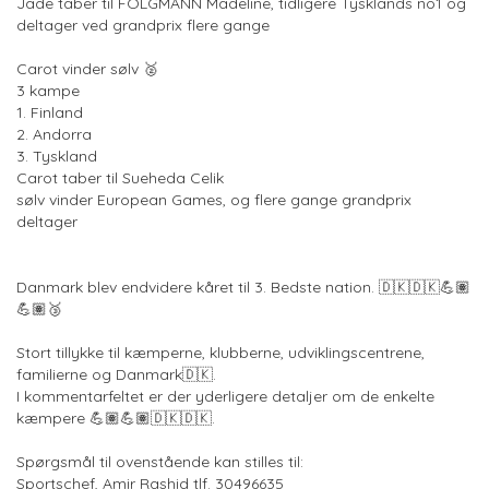
Jade taber til FOLGMANN Madeline, tidligere Tysklands no1 og
deltager ved grandprix flere gange
Carot vinder sølv 🥈
3 kampe
1. Finland
2. Andorra
3. Tyskland
Carot taber til Sueheda Celik
sølv vinder European Games, og flere gange grandprix
deltager
Danmark blev endvidere kåret til 3. Bedste nation. 🇩🇰🇩🇰💪🏽
💪🏽🥉
Stort tillykke til kæmperne, klubberne, udviklingscentrene,
familierne og Danmark🇩🇰.
I kommentarfeltet er der yderligere detaljer om de enkelte
kæmpere 💪🏽💪🏽🇩🇰🇩🇰.
Spørgsmål til ovenstående kan stilles til:
Sportschef, Amir Rashid tlf. 30496635