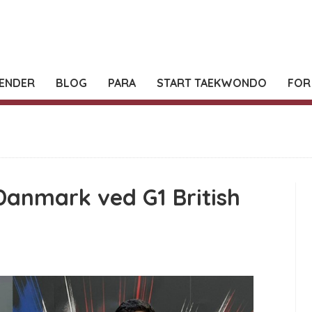
ENDER
BLOG
PARA
START TAEKWONDO
FOR
 Danmark ved G1 British