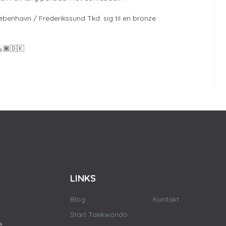
enhavn / Frederikssund Tkd. sig til en bronze
💪🏽🇩🇰
LINKS
Blog
Kontakt
Start Taekwondo
e