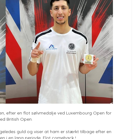
n, efter en flot sølvmedalje ved Luxembourg Open for
ved British Open.
eledes guld og viser at ham er stærkt tilbage efter en
 i en lang periode. Flot comeback !