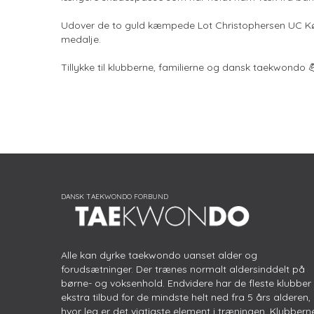
Udover de to guld kæmpede Lot Christophersen UC Køb
medalje.
Tillykke til klubberne, familierne og dansk taekwondo 
Alle kan dyrke taekwondo uanset alder og
forudsætninger. Der trænes normalt aldersinddelt på
børne- og voksenhold. Endvidere har de fleste klubber
ekstra tilbud for de mindste helt ned fra 5 års alderen,
hvor leg er det vigtigste element i træningen. Klubbern