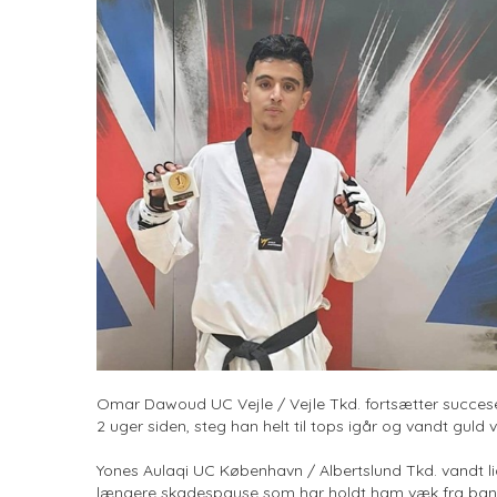
Omar Dawoud UC Vejle / Vejle Tkd. fortsætter succese
2 uger siden, steg han helt til tops igår og vandt guld 
Yones Aulaqi UC København / Albertslund Tkd. vandt lig
længere skadespause som har holdt ham væk fra banen