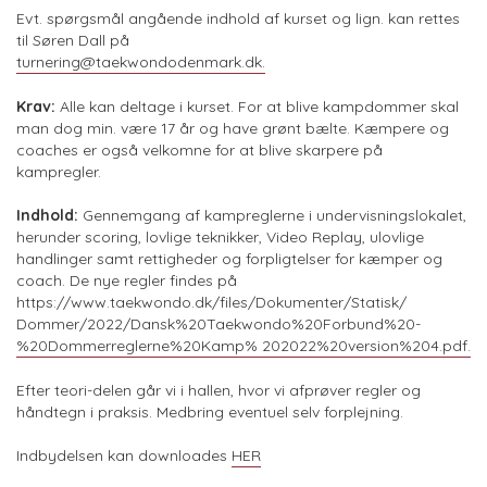
Evt. spørgsmål angående indhold af kurset og lign. kan rettes
til Søren Dall på
turnering@taekwondodenmark.dk
.
Krav:
Alle kan deltage i kurset. For at blive kampdommer skal
man dog min. være 17 år og have grønt bælte. Kæmpere og
coaches er også velkomne for at blive skarpere på
kampregler.
Indhold:
Gennemgang af kampreglerne i undervisningslokalet,
herunder scoring, lovlige teknikker, Video Replay, ulovlige
handlinger samt rettigheder og forpligtelser for kæmper og
coach. De nye regler findes på
https://www.taekwondo.dk/files/Dokumenter/Statisk/
Dommer/2022/Dansk%20Taekwondo%20Forbund%20-
%20Dommerreglerne%20Kamp% 202022%20version%204.pdf.
Efter teori-delen går vi i hallen, hvor vi afprøver regler og
håndtegn i praksis. Medbring eventuel selv forplejning.
Indbydelsen kan downloades
HER