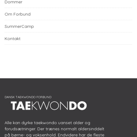
Dommer
Om Forbund
SummerCamp
Kontakt
Alle kan dyrke taekwondo uanset alder og
forudsætninger. Der trænes normalt aldersinddelt
på børne- og voksenhold. Endvidere har de fleste