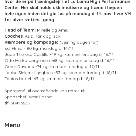
hvor de er på træningslejr i et La Loma High Performance
Center. Her skal holde akklimatisere og træne i højden
hele ugen inden det går løs på mandag d. 14. nov. hvor VM
for alvor sættes i gang.
Head of Team:
Mireille og Amir.
Coaches
: Aziz, Tarik og Isak.
Kæmpere og kampdage:
(vejning dagen før)
Edi Hrnic – 80 kg. mandag d. 14/11
Jade Theresa Castillo -49 kg. kæmper onsdag d. 16/11
Otto Herlev Jørgensen -68 kg. kæmper onsdag d. 16/11
Omer Dawoud -74 kg. kæmper torsdag d. 17/11
Louise Sinkjær Lyngbæk -53 kg. kæmper fredag d. 18/11
Tobias Hyttel -63 kg. kæmper fredag d. 18/11
Spørgsmål til ovenstående kan rettes til:
Sportschef, Amir Rashid
tlf. 30496635
Menu