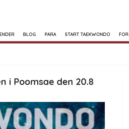
ENDER
BLOG
PARA
START TAEKWONDO
FOR
en i Poomsae den 20.8