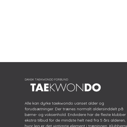
Alle kan dyrke taekwondo uanset alder og
forudsætninger. Der trænes normalt aldersinddelt på
børne- og voksenhold. Endvidere har de fleste klubber
ekstra tilbud for de mindste helt ned fra 5 års alderen,
hvor leg er det vigtigste element i træningen. Klubbern