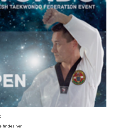
.
e findes
her
.