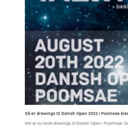
Så er drawings til Danish Open 2022 i Poomsae klar
Der er nu lavet drawings til Danish Open i Poomsae. D