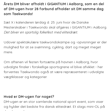
Årets DM bliver afholdt i GIGANTIUM i Aalborg, som en del
af DM-ugen hvor 28 forbund afholder sit DM samme dag
som Taekwondo!
Sæt X i kalenderen lørdag d. 25. juni hvor de Danske
Mesterskaber i Taekwondo skal afgøres i GIGANTIUM i Aalborg.
Det bliver en sportslig folkefest med eliteidræt.
Udover spektakulære taekwondokampe og -opvisninger er der
mulighed for at se svømning, cykling, dart og meget meget
mere.
Om aftenen vil festen fortsætte på havnen i Aalborg, hvor
udvalgte finaler i forskellige sportsgrene vil blive afviklet - her
forventes Taekwondo også at være repræsenteret i udvalgte
vægtklasser og kategorier.
Hvad er DM-ugen for noget?
DM-ugen er en stor samlende national sport event, som viser
og hylder det bedste fra dansk eliteidræt. Et slags mini-OL på