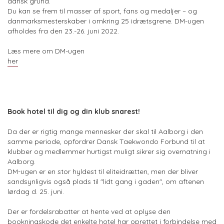
dansk grund.
Du kan se frem til masser af sport, fans og medaljer – og
danmarksmesterskaber i omkring 25 idrætsgrene. DM-ugen
afholdes fra den 23.-26. juni 2022.
Læs mere om DM-ugen
her
Book hotel til dig og din klub snarest!
Da der er rigtig mange mennesker der skal til Aalborg i den
samme periode, opfordrer Dansk Taekwondo Forbund til at
klubber og medlemmer hurtigst muligt sikrer sig overnatning i
Aalborg.
DM-ugen er en stor hyldest til eliteidrætten, men der bliver
sandsynligvis også plads til "lidt gang i gaden", om aftenen
lørdag d. 25. juni.
Der er fordelsrabatter at hente ved at oplyse den
bookningskode det enkelte hotel har oprettet i forbindelse med