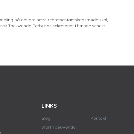
behandling på det ordinære repræsentantskabsmøde skal,
 Dansk Taekwondo Forbunds sekretariat i hænde senest
LINKS
Blog
Kontakt
Start Taekwondo
e