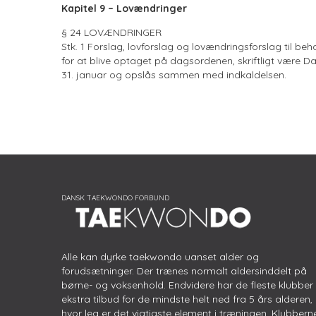
Kapitel 9 – Lovændringer
§ 24 LOVÆNDRINGER
Stk. 1 Forslag, lovforslag og lovændringsforslag til 
for at blive optaget på dagsordenen, skriftligt være
31. januar og opslås sammen med indkaldelsen.
Alle kan dyrke taekwondo uanset alder og
forudsætninger. Der trænes normalt aldersinddelt på
børne- og voksenhold. Endvidere har de fleste klubber
ekstra tilbud for de mindste helt ned fra 5 års alderen,
hvor leg er det vigtigste element i træningen. Klubbern