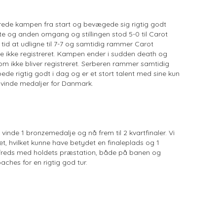
yrede kampen fra start og bevægede sig rigtig godt
e og anden omgang og stillingen stod 5-0 til Carot
tid at udligne til 7-7 og samtidig rammer Carot
re ikke registreret. Kampen ender i sudden death og
m ikke bliver registreret. Serberen rammer samtidig
de rigtig godt i dag og er et stort talent med sine kun
ot vinde medaljer for Danmark.
nde 1 bronzemedalje og nå frem til 2 kvartfinaler. Vi
ret, hvilket kunne have betydet en finaleplads og 1
ilfreds med holdets præstation, både på banen og
ches for en rigtig god tur.