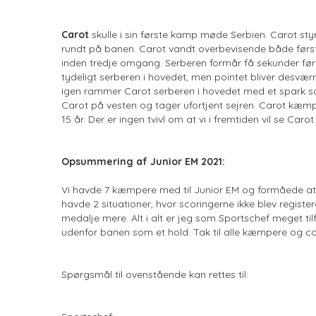
Carot
skulle i sin første kamp møde Serbien. Carot st
rundt på banen. Carot vandt overbevisende både først
inden tredje omgang. Serberen formår få sekunder før 
tydeligt serberen i hovedet, men pointet bliver desvær
igen rammer Carot serberen i hovedet med et spark so
Carot på vesten og tager ufortjent sejren. Carot kæmpe
15 år. Der er ingen tvivl om at vi i fremtiden vil se Car
Opsummering af Junior EM 2021:
Vi havde 7 kæmpere med til Junior EM og formåede at vi
havde 2 situationer, hvor scoringerne ikke blev registe
medalje mere. Alt i alt er jeg som Sportschef meget t
udenfor banen som et hold. Tak til alle kæmpere og coa
Spørgsmål til ovenstående kan rettes til: