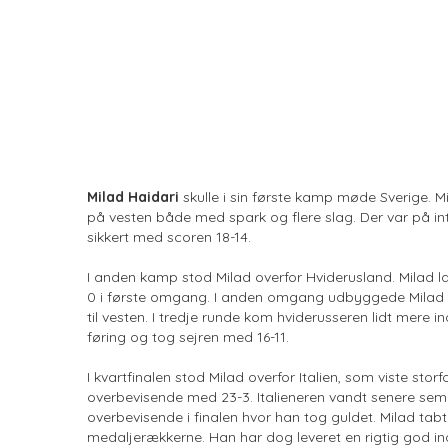
Milad Haidari
skulle i sin første kamp møde Sverige. M
på vesten både med spark og flere slag. Der var på in
sikkert med scoren 18-14.
I anden kamp stod Milad overfor Hviderusland. Milad l
0 i første omgang. I anden omgang udbyggede Milad sti
til vesten. I tredje runde kom hviderusseren lidt mer
føring og tog sejren med 16-11.
I kvartfinalen stod Milad overfor Italien, som viste sto
overbevisende med 23-3. Italieneren vandt senere sem
overbevisende i finalen hvor han tog guldet. Milad tabt
medaljerækkerne. Han har dog leveret en rigtig god in