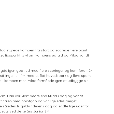
ilad styrede kampen fra start og scorede flere point
tet tidspunkt tvivl om kampens udfald og Milad vandt
agde igen godt ud med flere scoringer og kom foran 2-
llingen til 11-4 med et flot hovedspark og flere spark
e ind i kampen men Milad formåede igen at udbygge sin
rform. Han var klart bedre end Milad i dag og vandt
ifinalen med pointgap og var ligeledes meget
e således til guldvinderen i dag og endte lige udenfor
dsats ved dette års Junior EM.