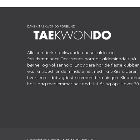
Alle kan dyrke taekwondo uanset alder og
forudsætninger. Der trænes normalt aldersinddelt på
børne- og voksenhold. Endvidere har de fleste klubber
ekstra tilbud for de mindste helt ned fra 5 års alderen,
hvor leg er det vigtigste element i træningen. Klubbern
har i dag medlemmer helt ned til 4 år og op til over 70 
Websitet er bygget i
Ajour CMS
fra ITIDE