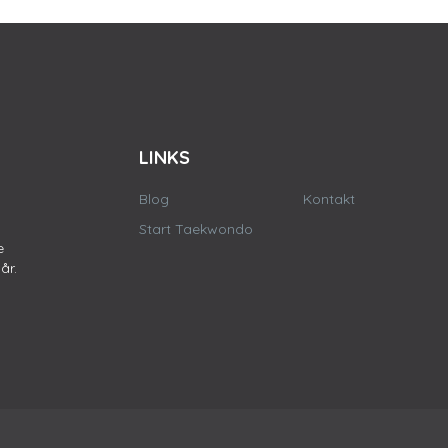
LINKS
Blog
Kontakt
Start Taekwondo
e
år.