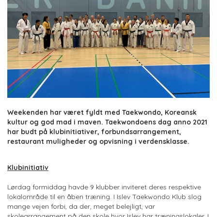
Weekenden har været fyldt med Taekwondo, Koreansk
kultur og god mad i maven. Taekwondoens dag anno 2021
har budt på klubinitiativer, forbundsarrangement,
restaurant muligheder og opvisning i verdensklasse.
Klubinitiativ
Lørdag formiddag havde 9 klubber inviteret deres respektive
lokalområde til en åben træning. I Islev Taekwondo Klub slog
mange vejen forbi, da der, meget belejligt, var
skolearrangement på den skole hvor Islev har træningslokaler. I