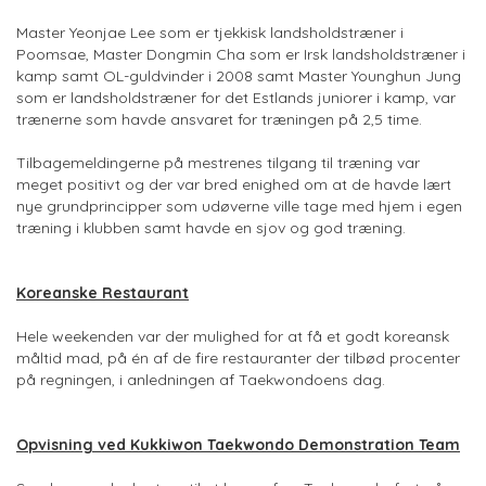
Master Yeonjae Lee som er tjekkisk landsholdstræner i
Poomsae, Master Dongmin Cha som er Irsk landsholdstræner i
kamp samt OL-guldvinder i 2008 samt Master Younghun Jung
som er landsholdstræner for det Estlands juniorer i kamp, var
trænerne som havde ansvaret for træningen på 2,5 time.
Tilbagemeldingerne på mestrenes tilgang til træning var
meget positivt og der var bred enighed om at de havde lært
nye grundprincipper som udøverne ville tage med hjem i egen
træning i klubben samt havde en sjov og god træning.
Koreanske Restaurant
Hele weekenden var der mulighed for at få et godt koreansk
måltid mad, på én af de fire restauranter der tilbød procenter
på regningen, i anledningen af Taekwondoens dag.
Opvisning ved Kukkiwon Taekwondo Demonstration Team