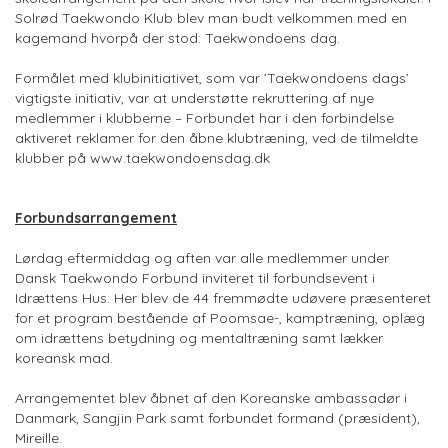
Solrød Taekwondo Klub blev man budt velkommen med en
kagemand hvorpå der stod: Taekwondoens dag.
Formålet med klubinitiativet, som var ’Taekwondoens dags’
vigtigste initiativ, var at understøtte rekruttering af nye
medlemmer i klubberne – Forbundet har i den forbindelse
aktiveret reklamer for den åbne klubtræning, ved de tilmeldte
klubber på www.taekwondoensdag.dk
Forbundsarrangement
Lørdag eftermiddag og aften var alle medlemmer under
Dansk Taekwondo Forbund inviteret til forbundsevent i
Idrættens Hus. Her blev de 44 fremmødte udøvere præsenteret
for et program bestående af Poomsae-, kamptræning, oplæg
om idrættens betydning og mentaltræning samt lækker
koreansk mad.
Arrangementet blev åbnet af den Koreanske ambassadør i
Danmark, Sangjin Park samt forbundet formand (præsident),
Mireille.