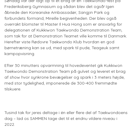
Søndag var der lagt op til et brag af en Taekwondo-fest på
Frederiksberg Gymnasium og sådan blev det også! Igen
åbnede den Koreanske Ambassadør, Sangjin Park og
forbundets formand, Mireille begivenheden. Der blev også
overrakt blomster til Master Il Hua Hong som er ansvarlig for
delegationen af Kukkiwon Taekwondo Demonstration Team,
som tak for at Demonstration Teamet ville komme til Danmark.
Herefter viste Rødovre Taekwondo Klub hvordan en god
børnetræning kan se ud, med spark til pude, Teageuk samt
kampopvisning.
Efter 30 minutters opvarmning til hovedeventet gik Kukkiwon
Taekwondo Demonstration Team på gulvet og leveret et brag
af show hvor synkrone bevægelser og spark i 3 meters højde,
med stor tydelighed, imponerede de 300-400 fremmødte
tilskuere.
Tusind tak for jeres deltage i én eller flere del af Taekwondoens
dag – lad os SAMMEN tage det til et endnu vildere niveau i
2022.