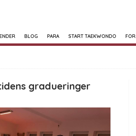
ENDER
BLOG
PARA
START TAEKWONDO
FOR
idens gradueringer