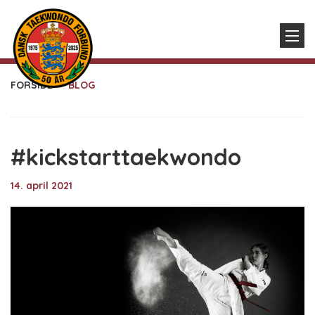
FORSIDE
BLOG
#kickstarttaekwondo
14. april 2021