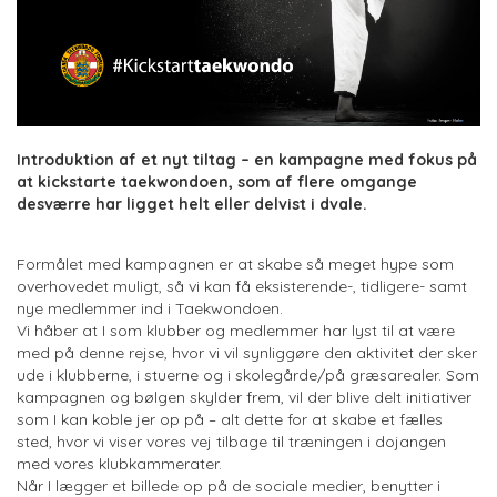
Introduktion af et nyt tiltag – en kampagne med fokus på
at kickstarte taekwondoen, som af flere omgange
desværre har ligget helt eller delvist i dvale.
Formålet med kampagnen er at skabe så meget hype som
overhovedet muligt, så vi kan få eksisterende-, tidligere- samt
nye medlemmer ind i Taekwondoen.
Vi håber at I som klubber og medlemmer har lyst til at være
med på denne rejse, hvor vi vil synliggøre den aktivitet der sker
ude i klubberne, i stuerne og i skolegårde/på græsarealer. Som
kampagnen og bølgen skylder frem, vil der blive delt initiativer
som I kan koble jer op på – alt dette for at skabe et fælles
sted, hvor vi viser vores vej tilbage til træningen i dojangen
med vores klubkammerater.
Når I lægger et billede op på de sociale medier, benytter i