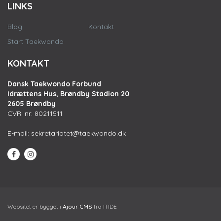
LINKS
Blog
Kontakt
Start Taekwondo
KONTAKT
Dansk Taekwondo Forbund
Idrættens Hus, Brøndby Stadion 20
2605 Brøndby
CVR. nr: 80211511
E-mail:
sekretariatet@taekwondo.dk
Websitet er bygget i
Ajour CMS
fra ITIDE