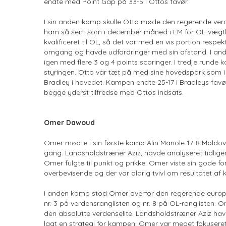
endte med Point Gap på 33-5 i Ottos favør.
I sin anden kamp skulle Otto møde den regerende ver
ham så sent som i december måned i EM for OL-vægtkla
kvalificeret til OL, så det var med en vis portion resp
omgang og havde udfordringer med sin afstand. I and
igen med flere 3 og 4 points scoringer. I tredje rund
styringen. Otto var tæt på med sine hovedspark som i 
Bradley i hovedet. Kampen endte 25-17 i Bradleys fav
begge yderst tilfredse med Ottos indsats.
Omer Dawoud
Omer mødte i sin første kamp Alin Manole 17-8 Moldov
gang. Landsholdstræner Aziz, havde analyseret tidlig
Omer fulgte til punkt og prikke. Omer viste sin gode fo
overbevisende og der var aldrig tvivl om resultatet af
I anden kamp stod Omer overfor den regerende europ
nr. 3 på verdensranglisten og nr. 8 på OL-ranglisten.
den absolutte verdenselite. Landsholdstræner Aziz hav
lagt en strategi for kampen. Omer var meget fokuseret 