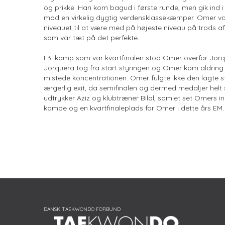
og prikke. Han kom bagud i første runde, men gik ind 
mod en virkelig dygtig verdensklassekæmper. Omer v
niveauet til at være med på højeste niveau på trods af 
som var tæt på det perfekte.
I 3. kamp som var kvartfinalen stod Omer overfor Jor
Jorquera tog fra start styringen og Omer kom aldring
mistede koncentrationen. Omer fulgte ikke den lagte str
ærgerlig exit, da semifinalen og dermed medaljer helt 
udtrykker Aziz og klubtræner Bilal, samlet set Omers 
kampe og en kvartfinaleplads for Omer i dette års EM.