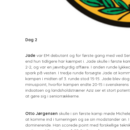
Dag 2
Jade
var EM debutant og for første gang med ved Senio
end hun tidligere har kæmpet i. Jade skulle i første 
2-2, og var en jævnbyrdig affære. I anden runde lykk
spark på vesten. I tredje runde forsøgte Jade at komme 
kampen i midten af 3. runde stod 15-15. Jade blev dog 
minuspoint, hvorfor kampen endte 20-15 i svenskerens 
indsatsen og landsholdstræner Aziz ser et stort potential
at gøre sig i seniorrækkerne.
Otto Jørgensen
skulle i sin første kamp møde Michele
at komme ind i turneringen og se sin modstander an. 
dominerende. Han scorede point med forskellige teknik