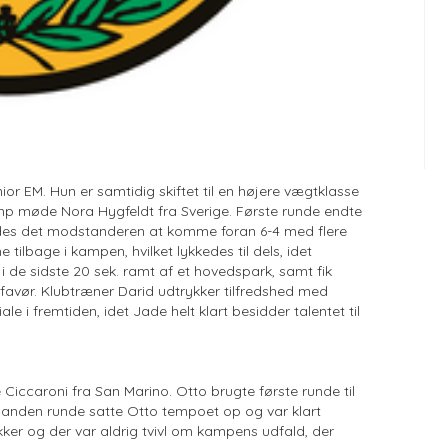
r EM. Hun er samtidig skiftet til en højere vægtklasse
kamp møde Nora Hygfeldt fra Sverige. Første runde endte
edes det modstanderen at komme foran 6-4 med flere
tilbage i kampen, hvilket lykkedes til dels, idet
i de sidste 20 sek. ramt af et hovedspark, samt fik
favør. Klubtræner Darid udtrykker tilfredshed med
e i fremtiden, idet Jade helt klart besidder talentet til
 Ciccaroni fra San Marino. Otto brugte første runde til
I anden runde satte Otto tempoet op og var klart
ker og der var aldrig tvivl om kampens udfald, der