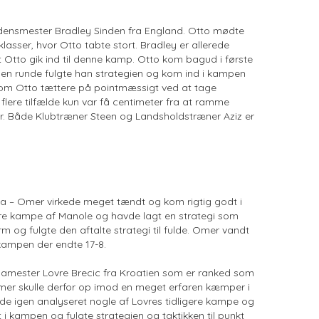
densmester Bradley Sinden fra England. Otto mødte
sser, hvor Otto tabte stort. Bradley er allerede
ekt Otto gik ind til denne kamp. Otto kom bagud i første
en runde fulgte han strategien og kom ind i kampen
e kom Otto tættere på pointmæssigt ved at tage
flere tilfælde kun var få centimeter fra at ramme
ør. Både Klubtræner Steen og Landsholdstræner Aziz er
a – Omer virkede meget tændt og kom rigtig godt i
ere kampe af Manole og havde lagt en strategi som
rm og fulgte den aftalte strategi til fulde. Omer vandt
 kampen der endte 17-8.
amester Lovre Brecic fra Kroatien som er ranked som
 Omer skulle derfor op imod en meget erfaren kæmper i
de igen analyseret nogle af Lovres tidligere kampe og
i kampen og fulgte strategien og taktikken til punkt