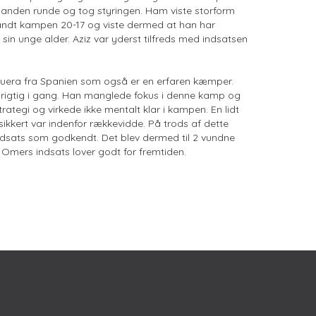
i anden runde og tog styringen. Ham viste storform
andt kampen 20-17 og viste dermed at han har
sin unge alder. Aziz var yderst tilfreds med indsatsen
quera fra Spanien som også er en erfaren kæmper.
 rigtig i gang. Han manglede fokus i denne kamp og
ategi og virkede ikke mentalt klar i kampen. En lidt
sikkert var indenfor rækkevidde. På trods af dette
indsats som godkendt. Det blev dermed til 2 vundne
 Omers indsats lover godt for fremtiden.