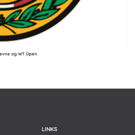
tævne og WT Open.
LINKS