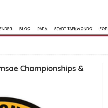
ENDER
BLOG
PARA
START TAEKWONDO
FOR
omsae Championships &