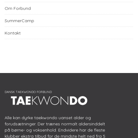
Om Forbund
SummerCamp
Kontakt
Alle kan dyrke taekwondo uanset alder og
forudsætninger. Der trænes normalt aldersinddelt
på børne- og voksenhold. Endvidere har de fleste
klubber ekstra tilbud for de mindste helt ned fra 5