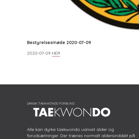
Bestyrelsesmøde 2020-07-09
2020-07-09
HER
Alle kan dyrke taekwondo uanset alder og
forudsætninger. Der trænes normalt aldersinddelt på