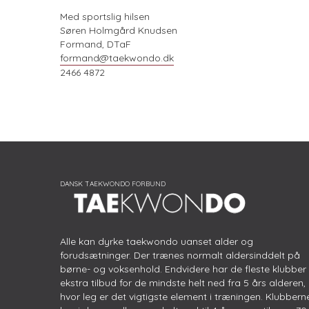
Med sportslig hilsen
Søren Holmgård Knudsen
Formand, DTaF
formand@taekwondo.dk
2466 4872
Alle kan dyrke taekwondo uanset alder og
forudsætninger. Der trænes normalt aldersinddelt på
børne- og voksenhold. Endvidere har de fleste klubber
ekstra tilbud for de mindste helt ned fra 5 års alderen,
hvor leg er det vigtigste element i træningen. Klubbern