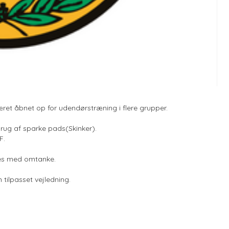
æret åbnet op for udendørstræning i flere grupper.
brug af sparke pads(Skinker).
F.
ttes med omtanke.
 tilpasset vejledning.