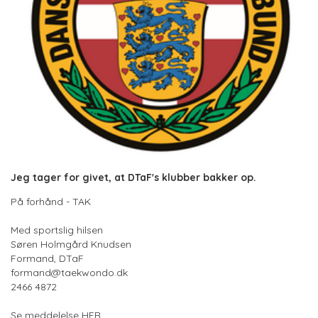
Jeg tager for givet, at DTaF's klubber bakker op.
På forhånd - TAK
Med sportslig hilsen
Søren Holmgård Knudsen
Formand, DTaF
formand@taekwondo.dk
2466 4872
Se meddelelse
HER
.