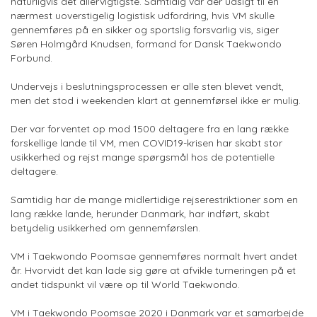
naturligvis det allervigtigste. Samtidig var der udsigt til en
nærmest uoverstigelig logistisk udfordring, hvis VM skulle
gennemføres på en sikker og sportslig forsvarlig vis, siger
Søren Holmgård Knudsen, formand for Dansk Taekwondo
Forbund.
Undervejs i beslutningsprocessen er alle sten blevet vendt,
men det stod i weekenden klart at gennemførsel ikke er mulig.
Der var forventet op mod 1500 deltagere fra en lang række
forskellige lande til VM, men COVID19-krisen har skabt stor
usikkerhed og rejst mange spørgsmål hos de potentielle
deltagere.
Samtidig har de mange midlertidige rejserestriktioner som en
lang række lande, herunder Danmark, har indført, skabt
betydelig usikkerhed om gennemførslen.
VM i Taekwondo Poomsae gennemføres normalt hvert andet
år. Hvorvidt det kan lade sig gøre at afvikle turneringen på et
andet tidspunkt vil være op til World Taekwondo.
VM i Taekwondo Poomsae 2020 i Danmark var et samarbejde