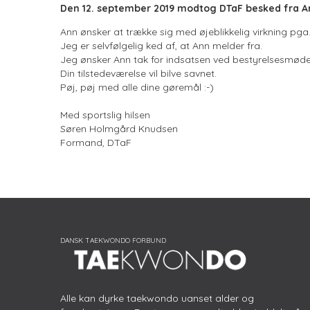
Den 12. september 2019 modtog DTaF besked fra A
Ann ønsker at trække sig med øjeblikkelig virkning pga.
Jeg er selvfølgelig ked af, at Ann melder fra.
Jeg ønsker Ann tak for indsatsen ved bestyrelsesmøde
Din tilstedeværelse vil bilve savnet.
Pøj, pøj med alle dine gøremål :-)
Med sportslig hilsen
Søren Holmgård Knudsen
Formand, DTaF
Alle kan dyrke taekwondo uanset alder og