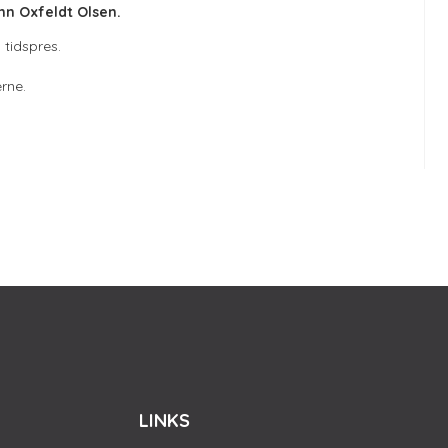
nn Oxfeldt Olsen.
 tidspres.
rne.
LINKS